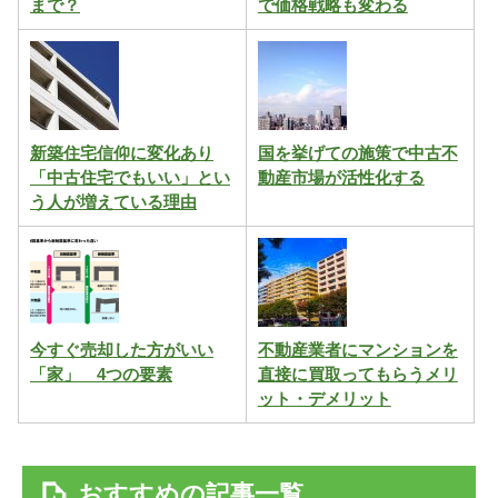
まで？
で価格戦略も変わる
新築住宅信仰に変化あり
国を挙げての施策で中古不
「中古住宅でもいい」とい
動産市場が活性化する
う人が増えている理由
今すぐ売却した方がいい
不動産業者にマンションを
「家」 4つの要素
直接に買取ってもらうメリ
ット・デメリット
おすすめの記事一覧