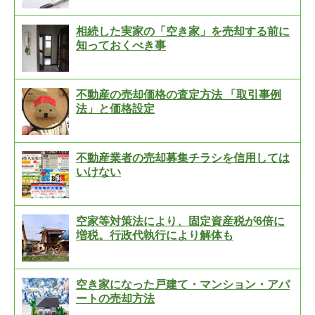
相続した実家の「空き家」を売却する前に
知っておくべき事
不動産の売却価格の査定方法 「取引事例
法」と価格設定
不動産業者の売却募集チラシを信用しては
いけない
空家等対策法により、固定資産税が6倍に
増税。行政代執行により解体も
空き家になった戸建て・マンション・アパ
ートの売却方法