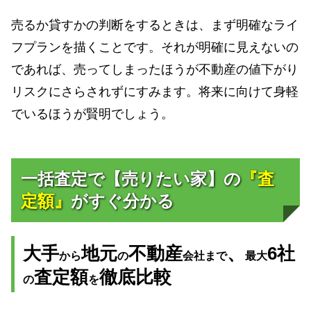
売るか貸すかの判断をするときは、まず明確なライ
フプランを描くことです。それが明確に見えないの
であれば、売ってしまったほうが不動産の値下がり
リスクにさらされずにすみます。将来に向けて身軽
でいるほうが賢明でしょう。
一括査定で【売りたい家】の
『査
定額』
がすぐ分かる
大手
地元
不動産
、
6社
から
の
会社まで
最大
査定額
徹底比較
の
を