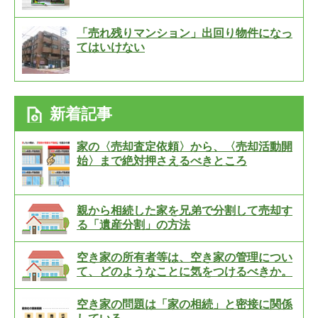
「売れ残りマンション」出回り物件になっ
てはいけない
新着記事
家の〈売却査定依頼〉から、〈売却活動開
始〉まで絶対押さえるべきところ
親から相続した家を兄弟で分割して売却す
る「遺産分割」の方法
空き家の所有者等は、空き家の管理につい
て、どのようなことに気をつけるべきか。
空き家の問題は「家の相続」と密接に関係