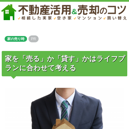
家の売り時
PR
家を「売る」か「貸す」かはライフプ
ランに合わせて考える