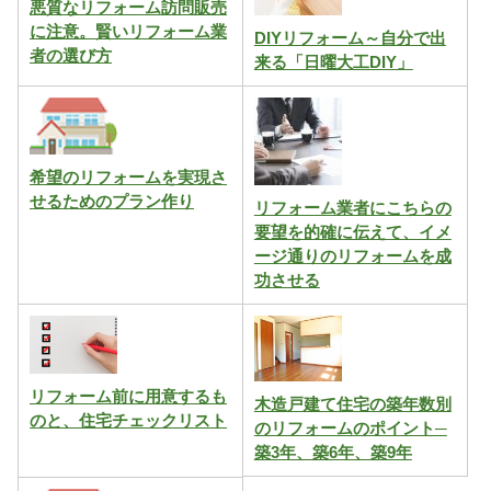
悪質なリフォーム訪問販売
に注意。賢いリフォーム業
DIYリフォーム～自分で出
者の選び方
来る「日曜大工DIY」
希望のリフォームを実現さ
せるためのプラン作り
リフォーム業者にこちらの
要望を的確に伝えて、イメ
ージ通りのリフォームを成
功させる
リフォーム前に用意するも
木造戸建て住宅の築年数別
のと、住宅チェックリスト
のリフォームのポイント─
築3年、築6年、築9年