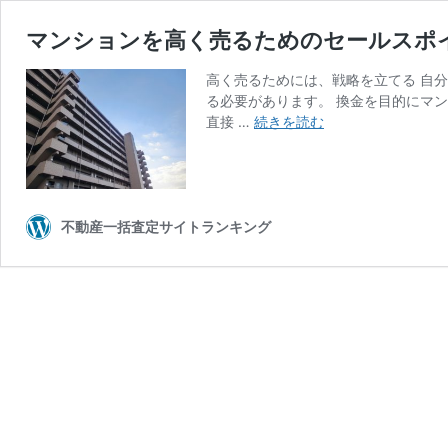
マンションを高く売るためのセールスポ
高く売るためには、戦略を立てる 自
る必要があります。 換金を目的にマ
マ
直接 …
続きを読む
ン
シ
ョ
ン
を
不動産一括査定サイトランキング
高
く
売
る
た
め
の
セ
ー
ル